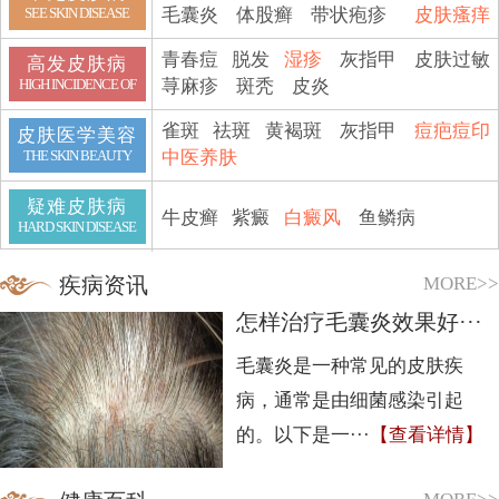
毛囊炎
体股癣
带状疱疹
皮肤瘙痒
SEE SKIN DISEASE
青春痘
脱发
湿疹
灰指甲
皮肤过敏
高发皮肤病
荨麻疹
斑秃
皮炎
HIGH INCIDENCE OF
雀斑
祛斑
黄褐斑
灰指甲
痘疤痘印
皮肤医学美容
中医养肤
THE SKIN BEAUTY
疑难皮肤病
牛皮癣
紫癜
白癜风
鱼鳞病
HARD SKIN DISEASE
MORE>>
疾病资讯
怎样治疗毛囊炎效果好···
毛囊炎是一种常见的皮肤疾
病，通常是由细菌感染引起
的。以下是一···
【查看详情】